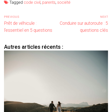
Tagged
code civil
,
parents
,
société
Navigation
PREVIOUS
NEXT
de
Previous
Next
Prêt de véhicule :
Conduire sur autoroute : 5
l’article
post:
post:
l’essentiel en 5 questions
questions clés
Autres articles récents :