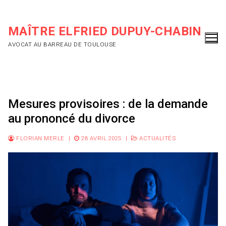
Aller
au
MAÎTRE ELFRIED DUPUY-CHABIN
contenu
AVOCAT AU BARREAU DE TOULOUSE
Mesures provisoires : de la demande
au prononcé du divorce
FLORIAN MERLE
|
28 AVRIL 2025
|
ACTUALITÉS