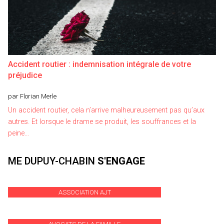
Accident routier : indemnisation intégrale de votre
préjudice
par Florian Merle
Un accident routier, cela n’arrive malheureusement pas qu’aux
autres. Et lorsque le drame se produit, les souffrances et la
peine…
ME DUPUY-CHABIN
S'ENGAGE
ASSOCIATION AJT