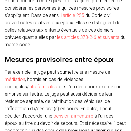
Pour répondre à cette question, il s’agit en premier lieu de
considérer les personnes à qui ces mesures provisoires
s’appliquent. Dans ce sens,
l’article 255
du Code civil
prévoit celles relatives aux époux. Elles se distinguent de
celles relatives aux enfants éventuels de ces derniers,
prévues quant à elles par
les articles 373-2-6 et suivants
du
même code.
Mesures provisoires entre époux
Par exemple, le juge peut soumettre une mesure de
médiation
, hormis en cas de violences
conjugales/
intrafamiliales
, et si l’un des époux exerce une
emprise sur l’autre. Le juge peut aussi décider de leur
résidence séparée, de l’attribution des véhicules, de
l’affectation du/des prêt(s) en cours. En outre, il peut
décider d’accorder une
pension alimentaire
à l’un des
époux au titre du devoir de secours. Et si nécessaire, il peut
accorder à l’un des époux
des provisions à valoir sur ses