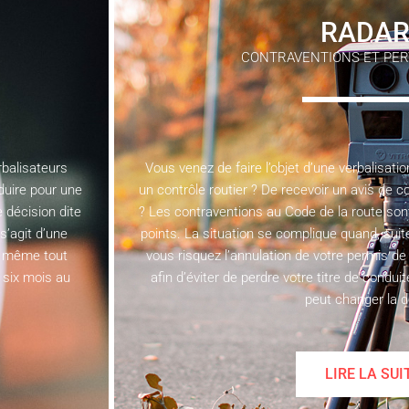
RADAR
CONTRAVENTIONS ET PER
rbalisateurs
Vous venez de faire l’objet d’une verbalisatio
duire pour une
un contrôle routier ? De recevoir un avis de c
 décision dite
? Les contraventions au Code de la route so
s’agit d’une
points. La situation se complique quand, suit
nt même tout
vous risquez l’annulation de votre permis de
 six mois au
afin d’éviter de perdre votre titre de condui
peut changer la 
LIRE LA SUI