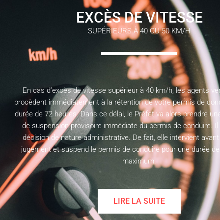
EXCÈS DE VITESSE
SUPÉRIEURS À 40 OU 50 KM/H
En cas d’excès de vitesse supérieur à 40 km/h, les agents ve
procèdent immédiatement à la rétention de votre permis de con
durée de 72 heures. Dans ce délai, le Préfet va alors prendre une
de suspension provisoire immédiate du permis de conduire. Il 
décision de nature administrative. De fait, elle intervient ava
jugement et suspend le permis de conduire pour une durée de
maximum.
LIRE LA SUITE