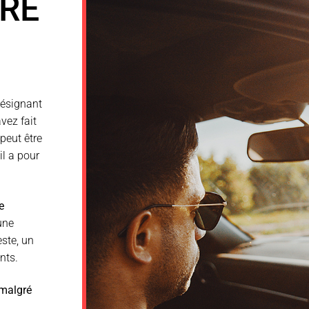
IRE
désignant
vez fait
 peut être
il a pour
e
une
este, un
nts.
malgré