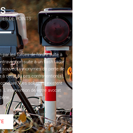
S
TES DE POINTS
n par les forces de l’ordre suite à
ontravention suite à un flash radar
nt souvent synonymes de perte de
e à cette ou ces contravention(s),
 conduire. Des solutions existent
te. L’intervention de votre avocat
donne.
TE