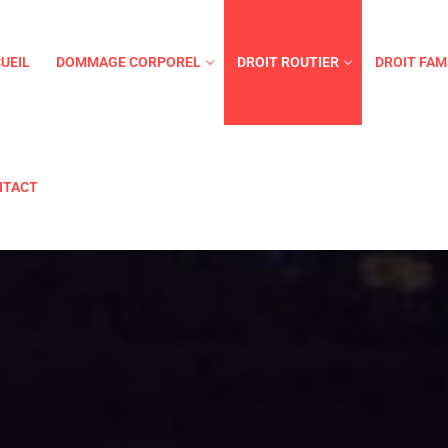
UEIL
DOMMAGE CORPOREL
DROIT ROUTIER
DROIT FAM
NTACT