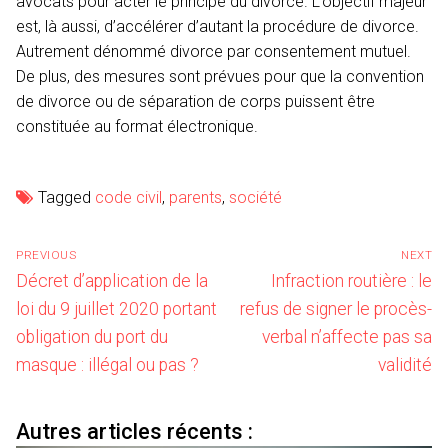
avocats pour acter le principe du divorce. L’objectif majeur
est, là aussi, d’accélérer d’autant la procédure de divorce.
Autrement dénommé divorce par consentement mutuel.
De plus, des mesures sont prévues pour que la convention
de divorce ou de séparation de corps puissent être
constituée au format électronique.
Tagged
code civil
,
parents
,
société
Navigation
PREVIOUS
NEXT
de
Previous
Next
Décret d’application de la
Infraction routière : le
l’article
post:
post:
loi du 9 juillet 2020 portant
refus de signer le procès-
obligation du port du
verbal n’affecte pas sa
masque : illégal ou pas ?
validité
Autres articles récents :