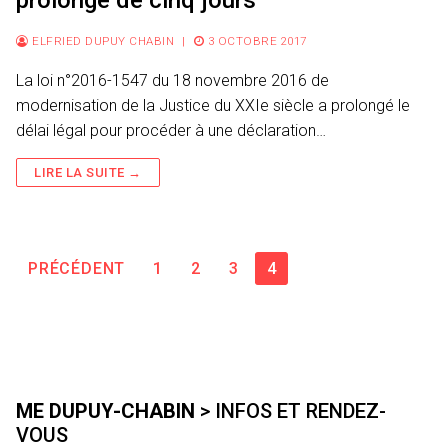
prolongé de cinq jours
ELFRIED DUPUY CHABIN
|
3 OCTOBRE 2017
La loi n°2016-1547 du 18 novembre 2016 de
modernisation de la Justice du XXIe siècle a prolongé le
délai légal pour procéder à une déclaration…
LIRE LA SUITE →
Pagination
PRÉCÉDENT
1
2
3
4
des
publications
ME DUPUY-CHABIN
> INFOS ET RENDEZ-
VOUS