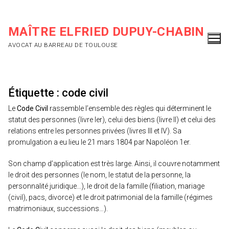
Aller
au
MAÎTRE ELFRIED DUPUY-CHABIN
contenu
AVOCAT AU BARREAU DE TOULOUSE
Étiquette :
code civil
Le
Code Civil
rassemble l’ensemble des règles qui déterminent le
statut des personnes (livre Ier), celui des biens (livre II) et celui des
relations entre les personnes privées (livres III et IV). Sa
promulgation a eu lieu le 21 mars 1804 par Napoléon 1er.
Son champ d’application est très large. Ainsi, il couvre notamment
le droit des personnes (le nom, le statut de la personne, la
personnalité juridique…), le droit de la famille (filiation, mariage
(civil), pacs, divorce) et le droit patrimonial de la famille (régimes
matrimoniaux, successions…).