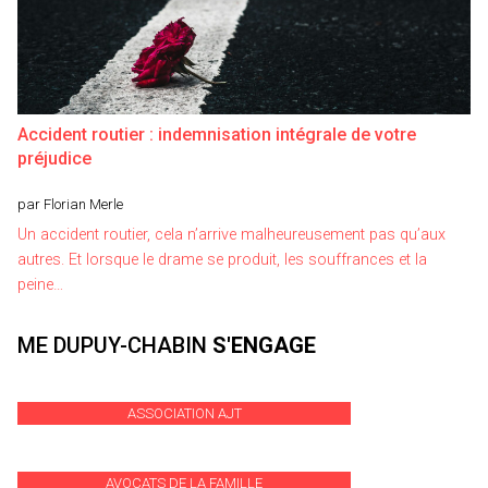
Accident routier : indemnisation intégrale de votre
préjudice
par Florian Merle
Un accident routier, cela n’arrive malheureusement pas qu’aux
autres. Et lorsque le drame se produit, les souffrances et la
peine…
ME DUPUY-CHABIN
S'ENGAGE
ASSOCIATION AJT
AVOCATS DE LA FAMILLE