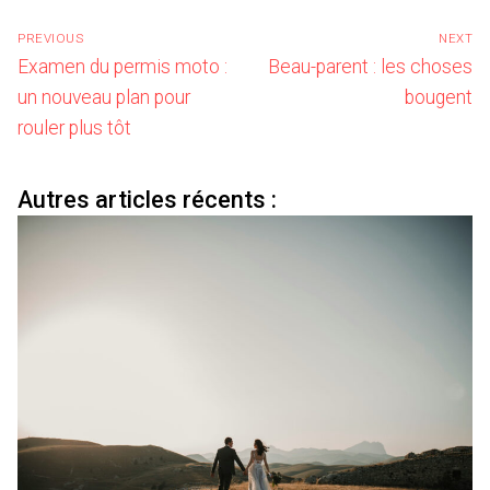
Navigation
PREVIOUS
NEXT
de
Previous
Next
Examen du permis moto :
Beau-parent : les choses
l’article
post:
post:
un nouveau plan pour
bougent
rouler plus tôt
Autres articles récents :