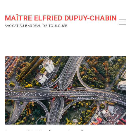
Aller
au
MAÎTRE ELFRIED DUPUY-CHABIN
contenu
AVOCAT AU BARREAU DE TOULOUSE