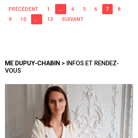
Pagination
PRÉCÉDENT
1
…
4
5
6
7
8
des
9
10
…
13
SUIVANT
publications
ME DUPUY-CHABIN
> INFOS ET RENDEZ-
VOUS