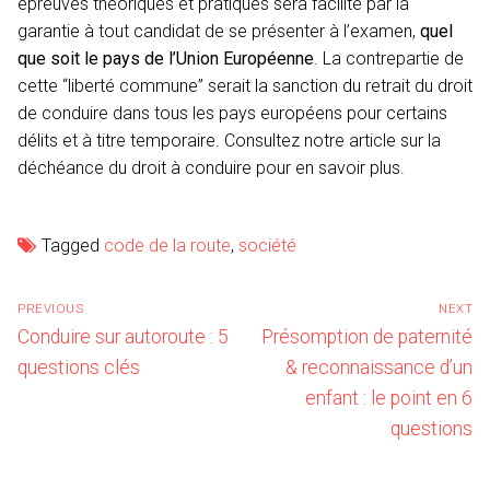
épreuves théoriques et pratiques sera facilité par la
garantie à tout candidat de se présenter à l’examen,
quel
que soit le pays de l’Union Européenne
. La contrepartie de
cette “liberté commune” serait la sanction du retrait du droit
de conduire dans tous les pays européens pour certains
délits et à titre temporaire. Consultez notre article sur la
déchéance du droit à conduire pour en savoir plus.
Tagged
code de la route
,
société
Navigation
PREVIOUS
NEXT
de
Previous
Next
Conduire sur autoroute : 5
Présomption de paternité
l’article
post:
post:
questions clés
& reconnaissance d’un
enfant : le point en 6
questions