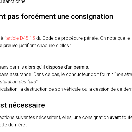
ci sanctionne.
ent pas forcément une consignation
s à
l’article D45-15
du Code de procédure pénale. On note que le
 de preuve
justifiant chacune d’elles :
 sans permis
alors qu’il dispose d’un permis
.
 sans assurance. Dans ce cas, le conducteur doit fournir
“une atte
tatation des faits”
.
culation, la destruction de son véhicule ou la cession de ce dern
est nécessaire
actions suivantes nécessitent, elles, une consignation
avant
tout
tte dernière :