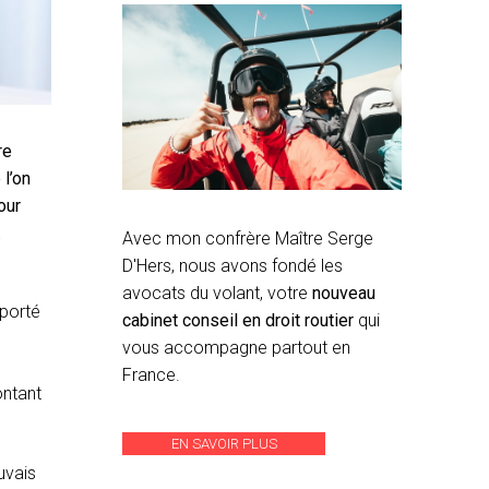
re
 l’on
our
.
Avec mon confrère Maître Serge
D'Hers, nous avons fondé les
avocats du volant, votre
nouveau
pporté
cabinet conseil en droit routier
qui
vous accompagne partout en
France.
ontant
EN SAVOIR PLUS
uvais