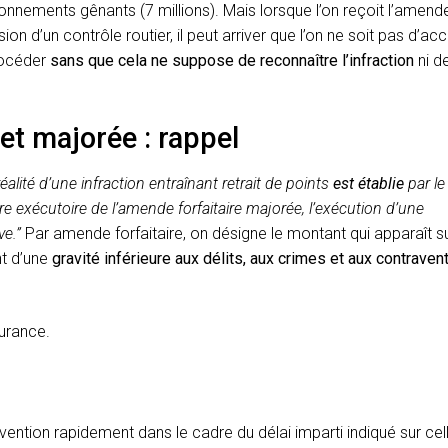
tionnements gênants (7 millions). Mais lorsque l’on reçoit l’amend
on d’un contrôle routier, il peut arriver que l’on ne soit pas d’ac
rocéder
sans que cela ne suppose de reconnaître l’infraction
ni d
et majorée : rappel
 réalité d’une infraction entraînant retrait de points
est établie
par le
re exécutoire de l’amende forfaitaire majorée, l’exécution d’une
e.”
Par amende forfaitaire, on désigne le montant qui apparaît s
nt d’une
gravité inférieure aux délits, aux crimes et aux contraven
urance.
ntion rapidement dans le cadre du délai imparti indiqué sur celle-