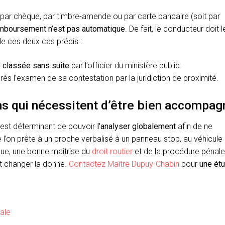
par chèque, par timbre-amende ou par carte bancaire (soit par
mboursement n’est pas automatique
. De fait, le conducteur doit l
de ces deux cas précis :
t
classée sans suite
par l’officier du ministère public.
ès l’examen de sa contestation par la juridiction de proximité.
ns qui nécessitent d’être bien accompag
 est déterminant de pouvoir
l’analyser globalement
afin de ne
 l’on prête à un proche verbalisé à un panneau stop, au véhicule
ique, une bonne maîtrise du
droit routier
et de la procédure pénale
t changer la donne.
Contactez Maître Dupuy-Chabin
pour
une étu
ale