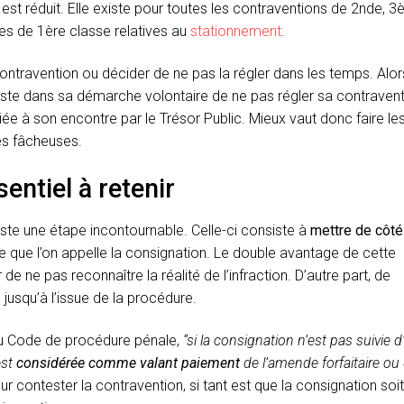
est réduit. Elle existe pour toutes les contraventions de 2nde, 
es de 1ère classe relatives au
stationnement
.
ontravention ou décider de ne pas la régler dans les temps. Alors,
rsiste dans sa démarche volontaire de ne pas régler sa contraventi
itiée à son encontre par le Trésor Public. Mieux vaut donc faire le
es fâcheuses.
entiel à retenir
existe une étape incontournable. Celle-ci consiste à
mettre de côté
ce que l’on appelle la consignation. Le double avantage de cette
de ne pas reconnaître la réalité de l’infraction. D’autre part, de
e
jusqu’à l’issue de la procédure.
 Code de procédure pénale,
“si la consignation n’est pas suivie 
est
considérée comme valant paiement
de l’amende forfaitaire ou
r contester la contravention, si tant est que la consignation soit