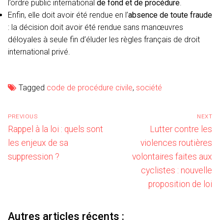
l’ordre public international
de fond et de procédure
.
Enfin, elle doit avoir été rendue en l’
absence de toute fraude
: la décision doit avoir été rendue sans manœuvres
déloyales à seule fin d’éluder les règles français de droit
international privé.
Tagged
code de procédure civile
,
société
Navigation
PREVIOUS
NEXT
de
Previous
Next
Rappel à la loi : quels sont
Lutter contre les
l’article
post:
post:
les enjeux de sa
violences routières
suppression ?
volontaires faites aux
cyclistes : nouvelle
proposition de loi
Autres articles récents :